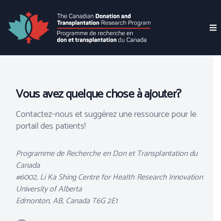
Vous avez quelque chose à ajouter?
Contactez-nous et suggérez une ressource pour le
portail des patients!
Adresse postale
Programme de Recherche en Don et Transplantation du
Canada
#6002, Li Ka Shing Centre for Health Research Innovation
University of Alberta
Edmonton, AB, Canada T6G 2E1